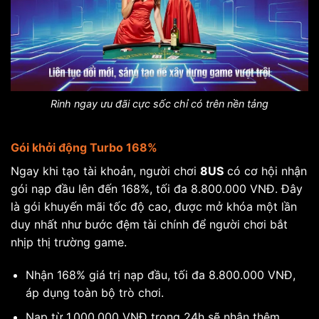
Rinh ngay ưu đãi cực sốc chỉ có trên nền tảng
Gói khởi động Turbo 168%
Ngay khi tạo tài khoản, người chơi
8US
có cơ hội nhận
gói nạp đầu lên đến 168%, tối đa 8.800.000 VNĐ. Đây
là gói khuyến mãi tốc độ cao, được mở khóa một lần
duy nhất như bước đệm tài chính để người chơi bắt
nhịp thị trường game.
Nhận 168% giá trị nạp đầu, tối đa 8.800.000 VNĐ,
áp dụng toàn bộ trò chơi.
Nạp từ 1.000.000 VNĐ trong 24h sẽ nhận thêm