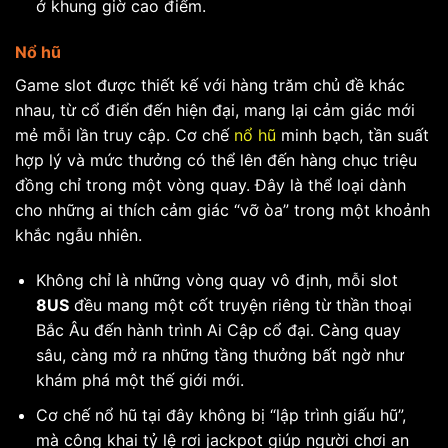
ở khung giờ cao điểm.
Nổ hũ
Game slot được thiết kế với hàng trăm chủ đề khác
nhau, từ cổ điển đến hiện đại, mang lại cảm giác mới
mẻ mỗi lần truy cập. Cơ chế
nổ hũ
minh bạch, tần suất
hợp lý và mức thưởng có thể lên đến hàng chục triệu
đồng chỉ trong một vòng quay. Đây là thể loại dành
cho những ai thích cảm giác “vỡ òa” trong một khoảnh
khắc ngẫu nhiên.
Không chỉ là những vòng quay vô định, mỗi slot
8US
đều mang một cốt truyện riêng từ thần thoại
Bắc Âu đến hành trình Ai Cập cổ đại. Càng quay
sâu, càng mở ra những tầng thưởng bất ngờ như
khám phá một thế giới mới.
Cơ chế nổ hũ tại đây không bị “lập trình giấu hũ”,
mà công khai tỷ lệ rơi jackpot giúp người chơi an