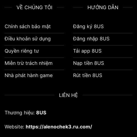
VỀ CHÚNG TÔI
HƯỚNG DẪN
Chính sách bảo mật
Đăng ký 8US
Điều khoản sử dụng
Đăng nhập 8US
Quyền riêng tư
Tải app 8US
Miễn trừ trách nhiệm
Nạp tiền 8US
Nhà phát hành game
Rút tiền 8US
LIÊN HỆ
Thương hiệu:
8US
Website:
https://alenochek3.ru.com/