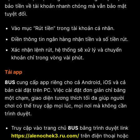
bảo tiền về tài khoản nhanh chóng mà vẫn bảo mật
tuyệt đối.
Vào mục “Rút tiền” trong tài khoản cá nhân.
Điền thông tin ngân hàng nhận tiền và số tiền rút.
Xác nhận lệnh rút, hệ thống sẽ xử lý và chuyển
khoản chỉ trong vòng vài phút.
Tải app
8US
cung cấp app riêng cho cả Android, iOS và cả
bản cài đặt trên PC. Việc cài đặt đơn giản chỉ bằng
một chạm, giao diện tương thích tối đa giúp người
chơi có thể truy cập mọi lúc, mọi nơi mà không cần
trình duyệt.
Truy cập vào trang chủ
8US
bằng trình duyệt link
https://alenochek3.ru.com/
trên điện thoại hoặc