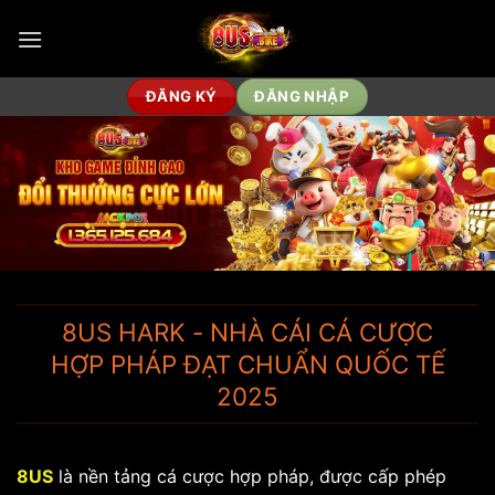
Bỏ
qua
nội
dung
ĐĂNG KÝ
ĐĂNG NHẬP
8US HARK - NHÀ CÁI CÁ CƯỢC
HỢP PHÁP ĐẠT CHUẨN QUỐC TẾ
2025
8US
là nền tảng cá cược hợp pháp, được cấp phép