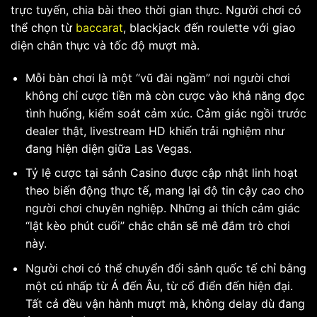
trực tuyến, chia bài theo thời gian thực. Người chơi có
thể chọn từ
baccarat
, blackjack đến roulette với giao
diện chân thực và tốc độ mượt mà.
Mỗi bàn chơi là một “vũ đài ngầm” nơi người chơi
không chỉ cược tiền mà còn cược vào khả năng đọc
tình huống, kiểm soát cảm xúc. Cảm giác ngồi trước
dealer thật, livestream HD khiến trải nghiệm như
đang hiện diện giữa Las Vegas.
Tỷ lệ cược tại sảnh Casino được cập nhật linh hoạt
theo biến động thực tế, mang lại độ tin cậy cao cho
người chơi chuyên nghiệp. Những ai thích cảm giác
“lật kèo phút cuối” chắc chắn sẽ mê đắm trò chơi
này.
Người chơi có thể chuyển đổi sảnh quốc tế chỉ bằng
một cú nhấp từ Á đến Âu, từ cổ điển đến hiện đại.
Tất cả đều vận hành mượt mà, không delay dù đang