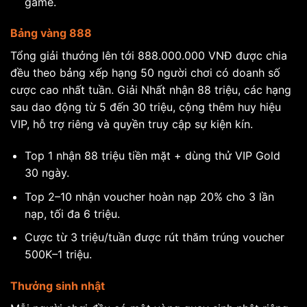
game.
Bảng vàng 888
Tổng giải thưởng lên tới 888.000.000 VNĐ được chia
đều theo bảng xếp hạng 50 người chơi có doanh số
cược cao nhất tuần. Giải Nhất nhận 88 triệu, các hạng
sau dao động từ 5 đến 30 triệu, cộng thêm huy hiệu
VIP, hỗ trợ riêng và quyền truy cập sự kiện kín.
Top 1 nhận 88 triệu tiền mặt + dùng thử VIP Gold
30 ngày.
Top 2–10 nhận voucher hoàn nạp 20% cho 3 lần
nạp, tối đa 6 triệu.
Cược từ 3 triệu/tuần được rút thăm trúng voucher
500K–1 triệu.
Thưởng sinh nhật