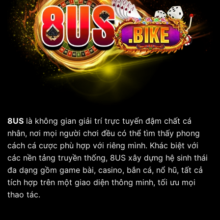
8US
là không gian giải trí trực tuyến đậm chất cá
nhân, nơi mọi người chơi đều có thể tìm thấy phong
cách cá cược phù hợp với riêng mình. Khác biệt với
các nền tảng truyền thống, 8US xây dựng hệ sinh thái
đa dạng gồm game bài, casino, bắn cá, nổ hũ, tất cả
tích hợp trên một giao diện thông minh, tối ưu mọi
thao tác.