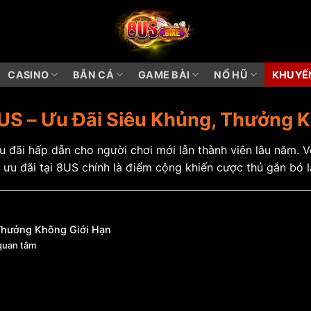
CASINO
BẮN CÁ
GAME BÀI
NỔ HŨ
KHUYẾ
US – Ưu Đãi Siêu Khủng, Thưởng K
đãi hấp dẫn cho người chơi mới lẫn thành viên lâu năm. Vớ
 ưu đãi tại 8US chính là điểm cộng khiến cược thủ gắn bó l
Thưởng Không Giới Hạn
quan tâm