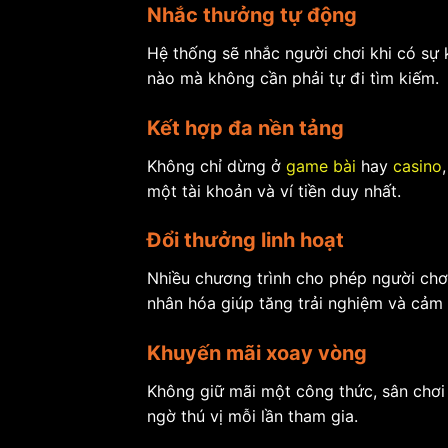
Nhắc thưởng tự động
Hệ thống sẽ nhắc người chơi khi có sự k
nào mà không cần phải tự đi tìm kiếm.
Kết hợp đa nền tảng
Không chỉ dừng ở
game bài
hay
casino
một tài khoản và ví tiền duy nhất.
Đổi thưởng linh hoạt
Nhiều chương trình cho phép người chơ
nhân hóa giúp tăng trải nghiệm và cảm
Khuyến mãi xoay vòng
Không giữ mãi một công thức, sân chơi 
ngờ thú vị mỗi lần tham gia.