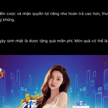
m cược và nhận quyền lợi riêng như hoàn trả cao hơn, thư
g khủng.
gày sinh nhật là được tặng quà miễn phí. Món quà có thể là 