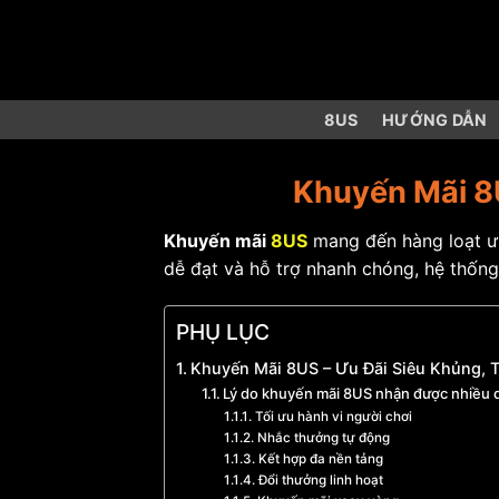
Bỏ
qua
nội
dung
8US
HƯỚNG DẪN
Khuyến Mãi 8
Khuyến mãi
8US
mang đến hàng loạt ưu 
dễ đạt và hỗ trợ nhanh chóng, hệ thống
PHỤ LỤC
Khuyến Mãi 8US – Ưu Đãi Siêu Khủng, 
Lý do khuyến mãi 8US nhận được nhiều 
Tối ưu hành vi người chơi
Nhắc thưởng tự động
Kết hợp đa nền tảng
Đổi thưởng linh hoạt