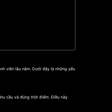
ành viên lâu năm. Dưới đây là những yếu
nhu cầu và đúng thời điểm. Điều này