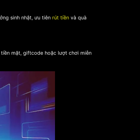
ởng sinh nhật, ưu tiên
rút tiền
và quà
tiền mặt, giftcode hoặc lượt chơi miễn