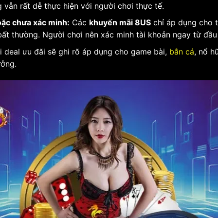
 vẫn rất dễ thực hiện với người chơi thực tế.
oặc chưa xác minh:
Các
khuyến mãi 8US
chỉ áp dụng cho t
bất thường. Người chơi nên xác minh tài khoản ngay từ đầu
 deal ưu đãi sẽ ghi rõ áp dụng cho game bài,
bắn cá
, nổ h
ưởng.