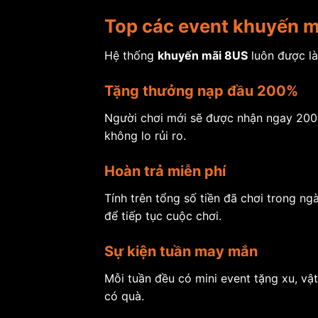
Top các event khuyến m
Hệ thống
khuyến mãi 8US
luôn được là
Tặng thưởng nạp đầu 200%
Người chơi mới sẽ được nhận ngay 200% 
không lo rủi ro.
Hoàn trả miễn phí
Tính trên tổng số tiền đã chơi trong ng
để tiếp tục cuộc chơi.
Sự kiện tuần may mắn
Mỗi tuần đều có mini event tặng xu, v
có quà.