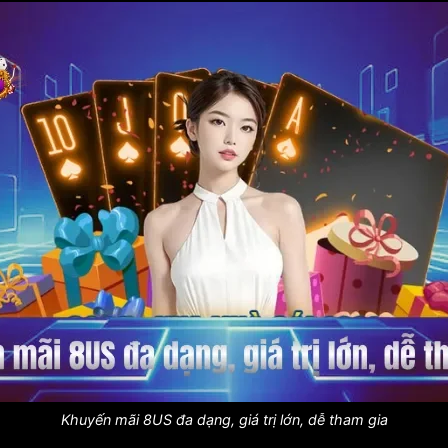
Khuyến mãi 8US đa dạng, giá trị lớn, dễ tham gia