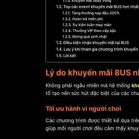
Khuyến mãi xoay vòng
Top các event khuyến mãi 8US hot nhất
Tặng thưởng nạp đầu 200%
Hoàn trả miễn phí
Sự kiện tuần may mắn
Thưởng VIP theo cấp bậc
Mừng quà sinh nhật
Điều kiện nhận khuyến mãi tại 8US
Lưu ý khi tham gia chương trình khuyến
Lời kết
Lý do khuyến mãi 8US n
Không phải ngẫu nhiên mà hệ thống
kh
tố tạo nên sức hút đặc biệt của các chư
Tối ưu hành vi người chơi
Các chương trình được thiết kế dựa trê
giúp mỗi người chơi đều cảm thấy khuy