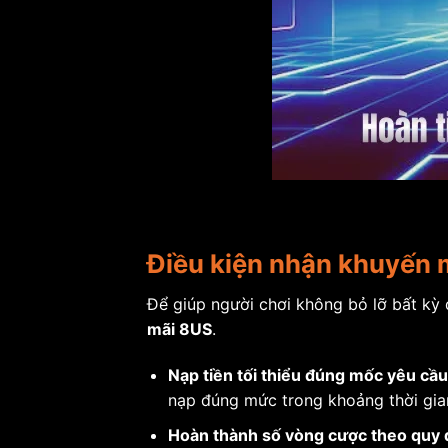
Điều kiện nhận khuyến 
Để giúp người chơi không bỏ lỡ bất kỳ 
mãi 8US
.
Nạp tiền tối thiểu đúng mốc yêu cầu
nạp đúng mức trong khoảng thời gian
Hoàn thành số vòng cược theo quy 