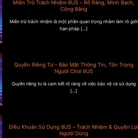
Miễn Trừ Trách Nhiệm 8US – Rõ Ràng, Minh Bạch,
Công Bằng
Miễn trừ trách nhiệm là một phần quan trọng nhằm làm rõ giới
hạn pháp [...]
Quyền Riêng Tư – Bảo Mật Thông Tin, Tôn Trọng
Người Chơi 8US
Quyền riêng tư là cam kết rõ ràng về việc bảo vệ và sử dụng
[...]
Điều Khoản Sử Dụng 8US – Trách Nhiệm & Quyền Lợ
Người Dùng