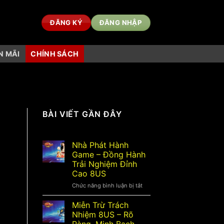
ĐĂNG KÝ
ĐĂNG NHẬP
N MÃI
CHÍNH SÁCH
BÀI VIẾT GẦN ĐÂY
Nhà Phát Hành
Game – Đồng Hành
Trải Nghiệm Đỉnh
Cao 8US
Chức năng bình luận bị tắt
ở
Nhà
Phát
Miễn Trừ Trách
Hành
Nhiệm 8US – Rõ
Game
Ràng, Minh Bạch,