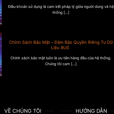
Điều khoản sử dụng là cam kết pháp lý giữa người dùng và hệ
thống [...]
Chính Sách Bảo Mật – Đảm Bảo Quyền Riêng Tư Dữ
Liệu 8US
Chính sách bảo mật luôn là ưu tiên hàng đầu của hệ thống.
Chúng tôi cam [...]
VỀ CHÚNG TÔI
HƯỚNG DẪN