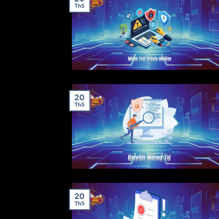
Th5
20
Th5
20
Th5