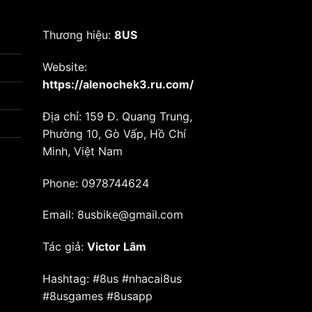
Thương hiệu:
8US
Website:
https://alenochek3.ru.com/
Địa chỉ:
159 Đ. Quang Trung,
Phường 10, Gò Vấp, Hồ Chí
Minh, Việt Nam
Phone:
0978744624
Email:
8usbike@gmail.com
Tác giả:
Victor Lâm
Hashtag:
#8us #nhacai8us
#8usgames #8usapp