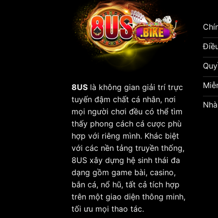
Chí
Điề
Quy
Miễ
8US
là không gian giải trí trực
tuyến đậm chất cá nhân, nơi
Nhà
mọi người chơi đều có thể tìm
thấy phong cách cá cược phù
hợp với riêng mình. Khác biệt
với các nền tảng truyền thống,
8US xây dựng hệ sinh thái đa
dạng gồm game bài, casino,
bắn cá, nổ hũ, tất cả tích hợp
trên một giao diện thông minh,
tối ưu mọi thao tác.