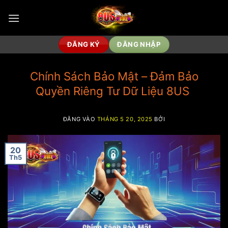
Bỏ
qua
nội
dung
ĐĂNG KÝ
ĐĂNG NHẬP
Chính Sách Bảo Mật – Đảm Bảo
Quyền Riêng Tư Dữ Liệu 8US
ĐĂNG VÀO
THÁNG 5 20, 2025
BỞI
20
Th5