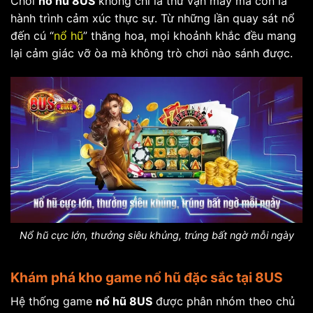
Chơi
nổ hũ 8US
không chỉ là thử vận may mà còn là
hành trình cảm xúc thực sự. Từ những lần quay sát nổ
đến cú “
nổ hũ
” thăng hoa, mọi khoảnh khắc đều mang
lại cảm giác vỡ òa mà không trò chơi nào sánh được.
Nổ hũ cực lớn, thưởng siêu khủng, trúng bất ngờ mỗi ngày
Khám phá kho game nổ hũ đặc sắc tại 8US
Hệ thống game
nổ hũ 8US
được phân nhóm theo chủ