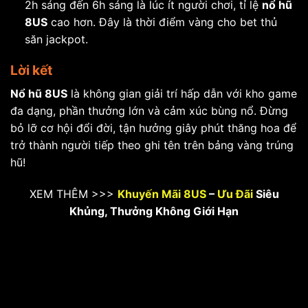
2h sáng đến 6h sáng là lúc ít người chơi, tỉ lệ
nổ hũ
8US
cao hơn. Đây là thời điểm vàng cho bet thủ
săn jackpot.
Lời kết
Nổ hũ 8US
là không gian giải trí hấp dẫn với kho game
đa dạng, phần thưởng lớn và cảm xúc bùng nổ. Đừng
bỏ lỡ cơ hội đổi đời, tận hưởng giây phút thăng hoa để
trở thành người tiếp theo ghi tên trên bảng vàng trúng
hũ!
XEM THÊM >>>
Khuyến Mãi 8US
–
Ưu Đãi
Siêu
Khủng, Thưởng Không Giới Hạn