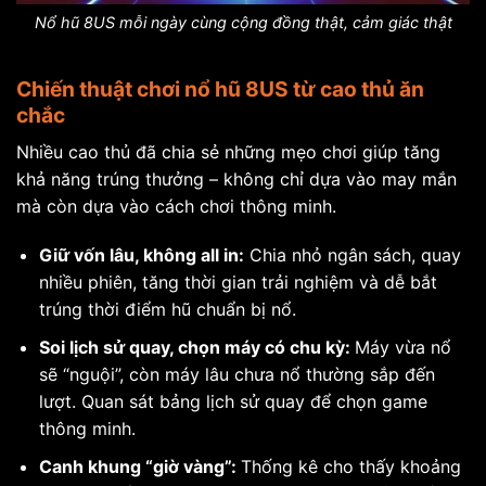
Nổ hũ 8US mỗi ngày cùng cộng đồng thật, cảm giác thật
Chiến thuật chơi nổ hũ 8US từ cao thủ ăn
chắc
Nhiều cao thủ đã chia sẻ những mẹo chơi giúp tăng
khả năng trúng thưởng – không chỉ dựa vào may mắn
mà còn dựa vào cách chơi thông minh.
Giữ vốn lâu, không all in:
Chia nhỏ ngân sách, quay
nhiều phiên, tăng thời gian trải nghiệm và dễ bắt
trúng thời điểm hũ chuẩn bị nổ.
Soi lịch sử quay, chọn máy có chu kỳ:
Máy vừa nổ
sẽ “nguội”, còn máy lâu chưa nổ thường sắp đến
lượt. Quan sát bảng lịch sử quay để chọn game
thông minh.
Canh khung “giờ vàng”:
Thống kê cho thấy khoảng