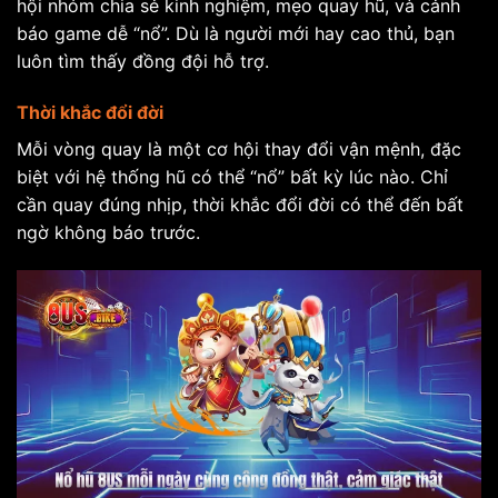
hội nhóm chia sẻ kinh nghiệm, mẹo quay hũ, và cảnh
báo game dễ “nổ”. Dù là người mới hay cao thủ, bạn
luôn tìm thấy đồng đội hỗ trợ.
Thời khắc đổi đời
Mỗi vòng quay là một cơ hội thay đổi vận mệnh, đặc
biệt với hệ thống hũ có thể “nổ” bất kỳ lúc nào. Chỉ
cần quay đúng nhịp, thời khắc đổi đời có thể đến bất
ngờ không báo trước.