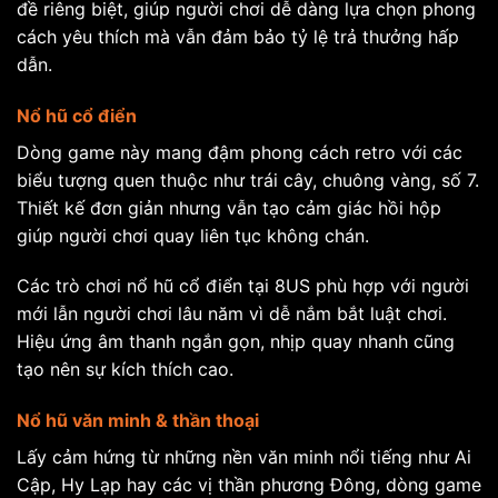
đề riêng biệt, giúp người chơi dễ dàng lựa chọn phong
cách yêu thích mà vẫn đảm bảo tỷ lệ trả thưởng hấp
dẫn.
Nổ hũ cổ điển
Dòng game này mang đậm phong cách retro với các
biểu tượng quen thuộc như trái cây, chuông vàng, số 7.
Thiết kế đơn giản nhưng vẫn tạo cảm giác hồi hộp
giúp người chơi quay liên tục không chán.
Các trò chơi nổ hũ cổ điển tại 8US phù hợp với người
mới lẫn người chơi lâu năm vì dễ nắm bắt luật chơi.
Hiệu ứng âm thanh ngắn gọn, nhịp quay nhanh cũng
tạo nên sự kích thích cao.
Nổ hũ văn minh & thần thoại
Lấy cảm hứng từ những nền văn minh nổi tiếng như Ai
Cập, Hy Lạp hay các vị thần phương Đông, dòng game