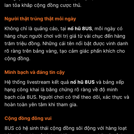
lan tỏa khắp cộng đồng cược thủ.
Người thật trúng thật mỗi ngày
Không chỉ là quảng cáo, tại
nổ hũ 8US
, mỗi ngày có
hàng chục người chơi với trị giá từ vài chục đến hàng
trăm triệu đồng. Những cái tên nổi bật được vinh danh
rõ ràng trên bảng vàng, tạo cảm giác phấn khích cho
cộng đồng.
Minh bạch và đáng tin cậy
Hệ thống livestream kết quả
nổ hũ 8US
và bảng xếp
hạng công khai là bằng chứng rõ ràng về độ minh
bạch của 8US. Người chơi có thể theo dõi, xác thực và
hoàn toàn yên tâm khi tham gia.
Cộng đồng đông vui
8US có hệ sinh thái cộng đồng sôi động với hàng loạt