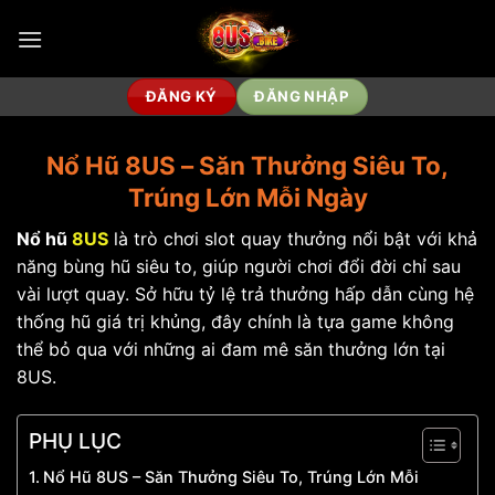
Bỏ
qua
nội
dung
ĐĂNG KÝ
ĐĂNG NHẬP
Nổ Hũ 8US – Săn Thưởng Siêu To,
Trúng Lớn Mỗi Ngày
Nổ hũ
8US
là trò chơi slot quay thưởng nổi bật với khả
năng bùng hũ siêu to, giúp người chơi đổi đời chỉ sau
vài lượt quay. Sở hữu tỷ lệ trả thưởng hấp dẫn cùng hệ
thống hũ giá trị khủng, đây chính là tựa game không
thể bỏ qua với những ai đam mê săn thưởng lớn tại
8US.
PHỤ LỤC
Nổ Hũ 8US – Săn Thưởng Siêu To, Trúng Lớn Mỗi