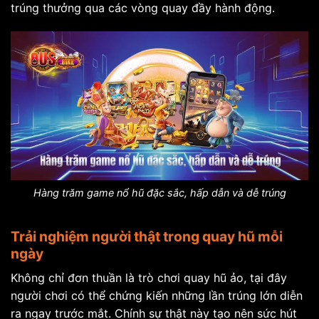
trúng thưởng qua các vòng quay đầy hành động.
Hàng trăm game nổ hũ đặc sắc, hấp dẫn và dễ trúng
Trải nghiệm người thật trong quay hũ mỗi
ngày
Không chỉ đơn thuần là trò chơi quay hũ ảo, tại đây
người chơi có thể chứng kiến những lần trúng lớn diễn
ra ngay trước mắt. Chính sự thật này tạo nên sức hút