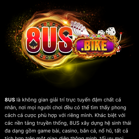
8US
là không gian giải trí trực tuyến đậm chất cá
nhân, nơi mọi người chơi đều có thể tìm thấy phong
cách cá cược phù hợp với riêng mình. Khác biệt với
các nền tảng truyền thống, 8US xây dựng hệ sinh thái
đa dạng gồm game bài, casino, bắn cá, nổ hũ, tất cả
tích hợp trên một giao diện thông minh, tối ưu mọi