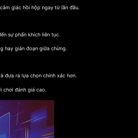
 cảm giác hồi hộp ngay từ lần đầu.
đến sự phấn khích liên tục.
lag hay gián đoạn giữa chừng.
à đưa ra lựa chọn chính xác hơn.
i chơi đánh giá cao.