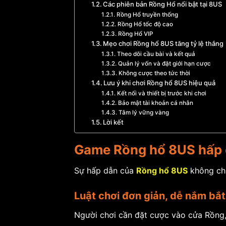
Các phiên bản Rồng Hổ nổi bật tại 8US
Rồng Hổ truyền thống
Rồng Hổ tốc độ cao
Rồng Hổ VIP
Mẹo chơi Rồng hổ 8US tăng tỷ lệ thắng
Theo dõi cầu bài và kết quả
Quản lý vốn và đặt giới hạn cược
Không cược theo tức thời
Lưu ý khi chơi Rồng hổ 8US hiệu quả
Kết nối và thiết bị trước khi chơi
Bảo mật tài khoản cá nhân
Tâm lý vững vàng
Lời kết
Game Rồng hổ 8US hấp 
Sự hấp dẫn của
Rồng hổ 8US
không chỉ
Luật chơi đơn giản, dễ nắm bắt
Người chơi cần đặt cược vào cửa Rồng,