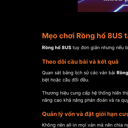
Mẹo chơi Rồng hổ 8US t
Rồng hổ 8US
tuy đơn giản nhưng nếu bi
Theo dõi cầu bài và kết quả
Quan sát bảng lịch sử các ván bài
Rồng
bệt hoặc cầu đổi đều.
Thương hiệu cung cấp hệ thống hiển thị 
nâng cao khả năng phán đoán và ra quy
Quản lý vốn và đặt giới hạn cư
Không nên all-in mọi ván mà nên chia 