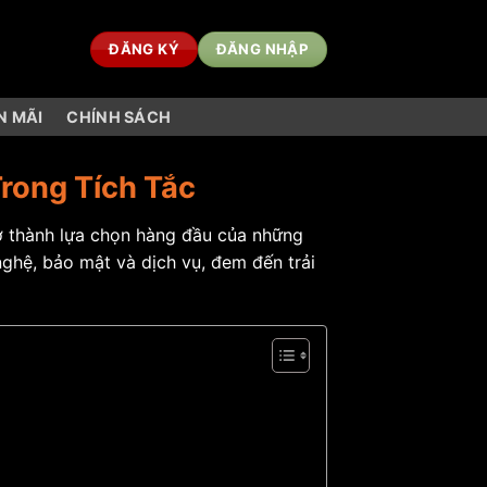
ĐĂNG KÝ
ĐĂNG NHẬP
N MÃI
CHÍNH SÁCH
Trong Tích Tắc
rở thành lựa chọn hàng đầu của những
ghệ, bảo mật và dịch vụ, đem đến trải