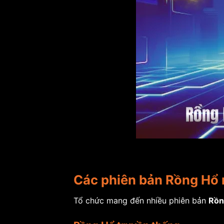
Các phiên bản Rồng Hổ n
Tổ chức mang đến nhiều phiên bản
Rồn