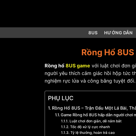
Bỏ
qua
nội
dung
8US
HƯỚNG DẪN
Rồng Hổ 8US –
Rồng hổ
8US game
với luật chơi đơn g
người yêu thích cảm giác hồi hộp tức th
nghiệm rực lửa và công bằng tuyệt đối.
PHỤ LỤC
Rồng Hổ 8US – Trận Đấu Một Lá Bài, Thắ
Game Rồng hổ 8US hấp dẫn người chơi 
Luật chơi đơn giản, dễ nắm bắt
Tốc độ xử lý cực nhanh
Tỷ lệ thưởng, hoàn trả cao