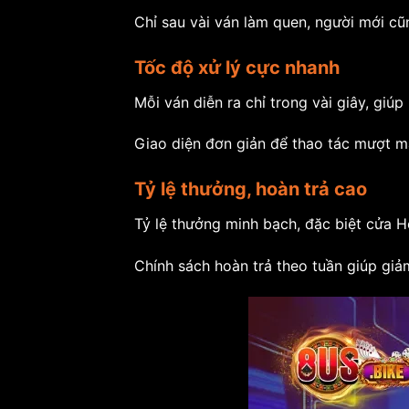
Chỉ sau vài ván làm quen, người mới cũn
Tốc độ xử lý cực nhanh
Mỗi ván diễn ra chỉ trong vài giây, giúp
Giao diện đơn giản để thao tác mượt mà
Tỷ lệ thưởng, hoàn trả cao
Tỷ lệ thưởng minh bạch, đặc biệt cửa H
Chính sách hoàn trả theo tuần giúp giả