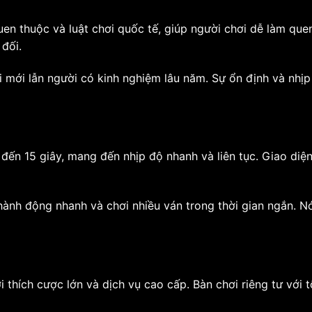
en thuộc và luật chơi quốc tế, giúp người chơi dễ làm quen
 đối.
i mới lẫn người có kinh nghiệm lâu năm. Sự ổn định và nhị
 đến 15 giây, mang đến nhịp độ nhanh và liên tục. Giao diệ
hành động nhanh và chơi nhiều ván trong thời gian ngắn. Nó
 thích cược lớn và dịch vụ cao cấp. Bàn chơi riêng tư với t