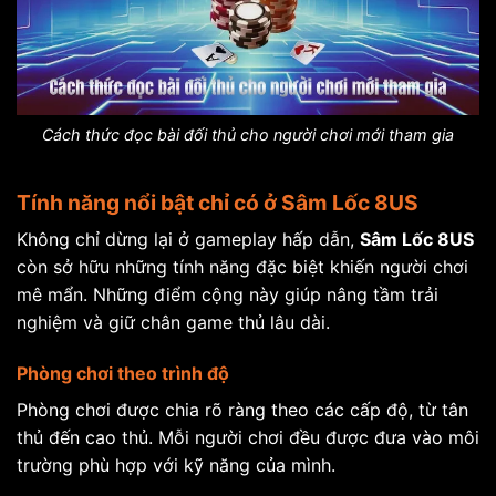
Cách thức đọc bài đối thủ cho người chơi mới tham gia
Tính năng nổi bật chỉ có ở Sâm Lốc 8US
Không chỉ dừng lại ở gameplay hấp dẫn,
Sâm Lốc 8US
còn sở hữu những tính năng đặc biệt khiến người chơi
mê mẩn. Những điểm cộng này giúp nâng tầm trải
nghiệm và giữ chân game thủ lâu dài.
Phòng chơi theo trình độ
Phòng chơi được chia rõ ràng theo các cấp độ, từ tân
thủ đến cao thủ. Mỗi người chơi đều được đưa vào môi
trường phù hợp với kỹ năng của mình.