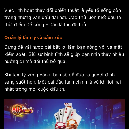
Việc linh hoạt thay đổi chiến thuật là yếu tố sống còn
trong những ván đấu dài hơi. Cao thủ luôn biết đâu là
thời điểm để công – đâu là lúc để thủ.
Quản lý tâm lý và cảm xúc
Đừng để vài nước bài bất lợi làm bạn nóng vội và mất
kiểm soát. Giữ sự bình tĩnh sẽ giúp bạn nhìn thấy nhiều
hướng đi mà đối thủ bỏ qua.
Khi tâm lý vững vàng, bạn sẽ dễ đưa ra quyết định
sáng suốt hơn. Một cái đầu lạnh chính là vũ khí lợi hại
nhất trong mọi cuộc đấu trí.