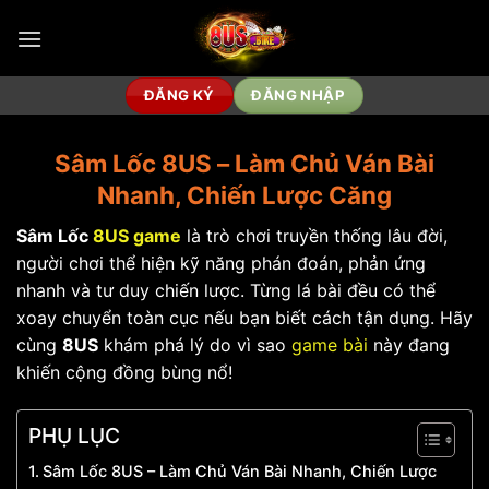
Bỏ
qua
nội
dung
ĐĂNG KÝ
ĐĂNG NHẬP
Sâm Lốc 8US – Làm Chủ Ván Bài
Nhanh, Chiến Lược Căng
Sâm Lốc
8US game
là trò chơi truyền thống lâu đời,
người chơi thể hiện kỹ năng phán đoán, phản ứng
nhanh và tư duy chiến lược. Từng lá bài đều có thể
xoay chuyển toàn cục nếu bạn biết cách tận dụng. Hãy
cùng
8US
khám phá lý do vì sao
game bài
này đang
khiến cộng đồng bùng nổ!
PHỤ LỤC
Sâm Lốc 8US – Làm Chủ Ván Bài Nhanh, Chiến Lược