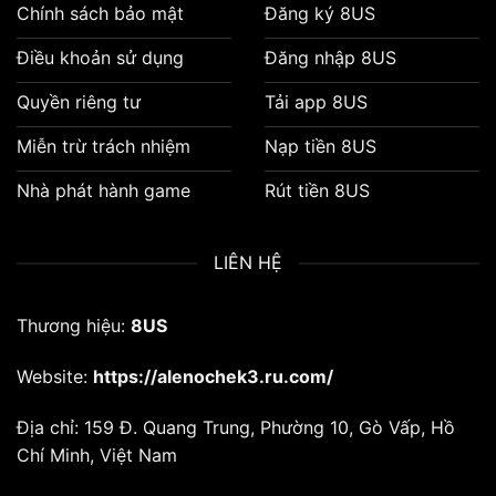
Chính sách bảo mật
Đăng ký 8US
Điều khoản sử dụng
Đăng nhập 8US
Quyền riêng tư
Tải app 8US
Miễn trừ trách nhiệm
Nạp tiền 8US
Nhà phát hành game
Rút tiền 8US
LIÊN HỆ
Thương hiệu:
8US
Website:
https://alenochek3.ru.com/
Địa chỉ:
159 Đ. Quang Trung, Phường 10, Gò Vấp, Hồ
Chí Minh, Việt Nam