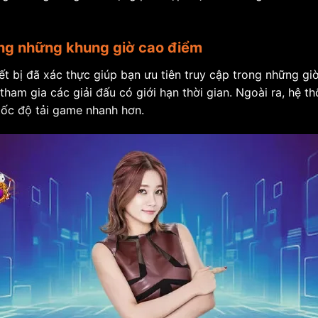
ong những khung giờ cao điểm
ết bị đã xác thực giúp bạn ưu tiên truy cập trong những gi
tham gia các giải đấu có giới hạn thời gian. Ngoài ra, hệ 
tốc độ tải game nhanh hơn.