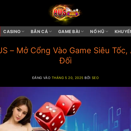
CASINO
BẮN CÁ
GAME BÀI
NỔ HŨ
KHUYẾ
S – Mở Cổng Vào Game Siêu Tốc, 
Đối
ĐĂNG VÀO
THÁNG 5 20, 2025
BỞI
SEO