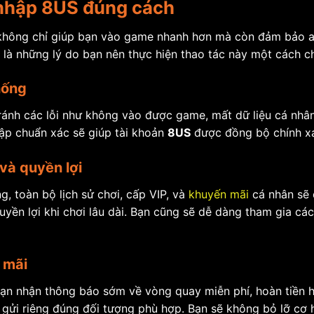
 nhập 8US đúng cách
hông chỉ giúp bạn vào game nhanh hơn mà còn đảm bảo an
 là những lý do bạn nên thực hiện thao tác này một cách c
hống
ránh các lỗi như không vào được game, mất dữ liệu cá nh
cập chuẩn xác sẽ giúp tài khoản
8US
được đồng bộ chính x
 và quyền lợi
, toàn bộ lịch sử chơi, cấp VIP, và
khuyến mãi
cá nhân sẽ 
yền lợi khi chơi lâu dài. Bạn cũng sẽ dễ dàng tham gia các
 mãi
ạn nhận thông báo sớm về vòng quay miễn phí, hoàn tiền h
 gửi riêng đúng đối tượng phù hợp. Bạn sẽ không bỏ lỡ cơ 