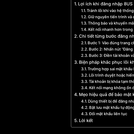
Lợi ích khi đăng nhập 8US
Tránh lỗi khi vào hệ thống
Giữ nguyên tiến trình và 
Thông báo và khuyến mã
Kết nối nhanh hơn trong
Chi tiết từng bước đăng nh
Bước 1: Vào đúng trang 
Bước 2: Nhấn nút “Đăng
Bước 3: Điền tài khoản v
Biện pháp khắc phục lỗi 
Trường hợp sai mật khẩu 
Lỗi trình duyệt hoặc hiển 
Tài khoản bị khóa tạm th
Kết nối mạng không ổn 
Mẹo hiệu quả để bảo mật 
Dùng thiết bị để đăng nh
Bật lưu mật khẩu tự độn
Đổi mật khẩu liên tục
Lời kết