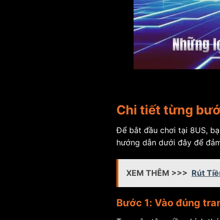
Chi tiết từng bư
Để bắt đầu chơi tại 8US, b
hướng dẫn dưới đây để đảm
XEM THÊM >>>
Rút Tiề
Bước 1: Vào đúng tra