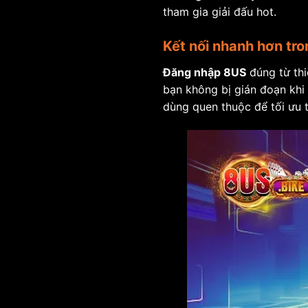
tham gia giải đấu hot.
Kết nối nhanh hơn tr
Đăng nhập 8US
đúng từ thi
bạn không bị gián đoạn khi 
dùng quen thuộc để tối ưu 