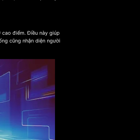
ờ cao điểm. Điều này giúp
thống cũng nhận diện người