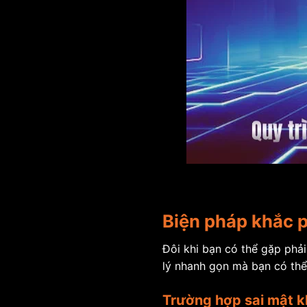
Biện pháp khắc 
Đôi khi bạn có thể gặp phải
lý nhanh gọn mà bạn có thể
Trường hợp sai mật k